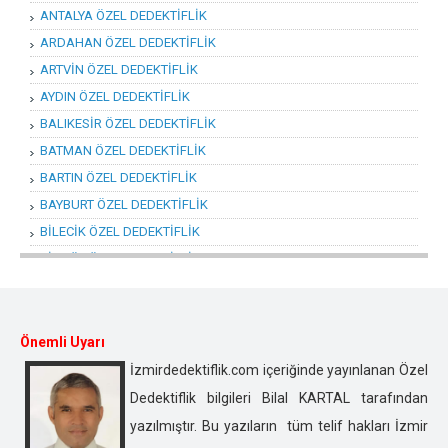
ANTALYA ÖZEL DEDEKTİFLİK
ARDAHAN ÖZEL DEDEKTİFLİK
ARTVİN ÖZEL DEDEKTİFLİK
AYDIN ÖZEL DEDEKTİFLİK
BALIKESİR ÖZEL DEDEKTİFLİK
BATMAN ÖZEL DEDEKTİFLİK
BARTIN ÖZEL DEDEKTİFLİK
BAYBURT ÖZEL DEDEKTİFLİK
BİLECİK ÖZEL DEDEKTİFLİK
BİNGÖL ÖZEL DEDEKTİFLİK
BİTLİS ÖZEL DEDEKTİFLİK
BOLU ÖZEL DEDEKTİFLİK
BURDUR ÖZEL DEDEKTİFLİK
Önemli Uyarı
BURSA ÖZEL DEDEKTİFLİK
İzmirdedektiflik.com içeriğinde yayınlanan Özel
ÇANAKKALE ÖZEL DEDEKTİFLİK
Dedektiflik bilgileri Bilal KARTAL tarafından
ÇANKIRI ÖZEL DEDEKTİFLİK
yazılmıştır. Bu yazıların tüm telif hakları İzmir
ÇORUM ÖZEL DEDEKTİFLİK