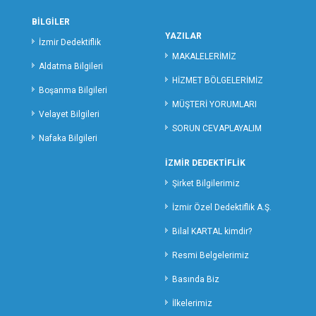
MARDİN ÖZEL DEDEKTİFLİK
BİLGİLER
MUĞLA ÖZEL DEDEKTİFLİK
YAZILAR
İzmir Dedektiflik
MUŞ ÖZEL DEDEKTİFLİK
MAKALELERİMİZ
Aldatma Bilgileri
NEVŞEHİR ÖZEL DEDEKTİFLİK
HİZMET BÖLGELERİMİZ
Boşanma Bilgileri
NİĞDE ÖZEL DEDEKTİFLİK
MÜŞTERİ YORUMLARI
ORDU ÖZEL DEDEKTİFLİK
Velayet Bilgileri
SORUN CEVAPLAYALIM
OSMANİYE ÖZEL DEDEKTİFLİK
Nafaka Bilgileri
RİZE ÖZEL DEDEKTİFLİK
İZMİR DEDEKTİFLİK
SAKARYA ÖZEL DEDEKTİFLİK
Şirket Bilgilerimiz
SAMSUN ÖZEL DEDEKTİFLİK
SİİRT ÖZEL DEDEKTİFLİK
İzmir Özel Dedektiflik A.Ş.
SİNOP ÖZEL DEDEKTİF
Bilal KARTAL kimdir?
SİVAS ÖZEL DEDEKTİFLİK
Resmi Belgelerimiz
ŞANLIURFA ÖZEL DEDEKTİFLİK
Basında Biz
ŞIRNAK ÖZEL DEDEKTİFLİK
TEKİRDAĞ ÖZEL DEDEKTİFLİK
İlkelerimiz