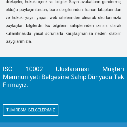
dilekçeler, hukuki içerik ve bilgiler Sayın avukatların göndermiş
İZMİR ÖZEL DEDEKTİFLİK
olduğu paylaşımlardan, baro dergilerinden, kanun kitaplarından
KARS ÖZEL DEDEKTİFLİK
ve hukuki yayın yapan web sitelerinden alınarak okurlarımızla
KASTOMONU ÖZEL DEDEKTİFLİK
paylaşılan bilgilerdir. Bu bilgilerin sahiplerinden izinsiz olarak
KARAMAN ÖZEL DEDEKTİFLİK
kullanılmasıda yasal sorunlarla karşılaşmanıza neden olabilir.
KARABÜK ÖZEL DEDEKTİFLİK
Saygılarımızla.
KAHRAMANMARAŞ ÖZEL DEDEKTİFLİK
KAYSERİ ÖZEL DEDEKTİFLİK
KIRIKKALE ÖZEL DEDEKTİFLİK
KIRKLARELİ ÖZEL DEDEKTİFLİK
ISO 10002 Uluslararası Müşteri
KIRŞEHİR ÖZEL DEDEKTİFLİK
Memnuniyeti Belgesine Sahip Dünyada Tek
KOCAELİ ÖZEL DEDEKTİFLİK
Firmayız.
KİLİS ÖZEL DEDEKTİFLİK
KONYA ÖZEL DEDEKTİFLİK
KÜTAHYA ÖZEL DEDEKTİFLİK
TÜM RESMİ BELGELERİMİZ
MALATYA ÖZEL DEDEKTİFLİK
MANİSA ÖZEL DEDEKTİFLİK
MERSİN ÖZEL DEDEKTİFLİK