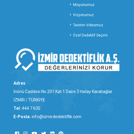
TOKAT ÖZEL DEDEKTİFLİK
Misyonumuz
TRABZON ÖZEL DEDEKTİFLİK
Vizyonumuz
TUNCELİ ÖZEL DEDEKTİFLİK
Tanıtım Videomuz
UŞAK ÖZEL DEDEKTİFLİK
VAN ÖZEL DEDEKTİFLİK
Özel Dedektif Seçimi
YALOVA ÖZEL DEDEKTİFLİK
YOZGAT ÖZEL DEDEKTİFLİK
ZONGULDAK ÖZEL DEDEKTİFLİK
ALİAĞA ÖZEL DEDEKTİFLİK
BALÇOVA ÖZEL DEDEKTİFLİK
BAYINDIR ÖZEL DEDEKTİFLİK
Adres
BAYRAKLI ÖZEL DEDEKTİFLİK
İnönü Caddesi No.201 Kat.1 Daire.3 Hatay Karabağlar
BERGAMA ÖZEL DEDEKTİFLİK
İZMİR / TÜRKİYE
BEYDAĞ ÖZEL DEDEKTİFLİK
Tel:
444 7 635
BORNOVA ÖZEL DEDEKTİFLİK
E-Posta:
info@izmirdedektiflik.com
BUCA ÖZEL DEDEKTİFLİK
ÇEŞME ÖZEL DEDEKTİFLİK