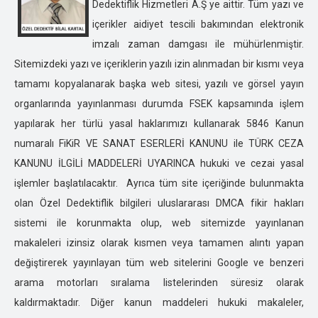
Dedektiflik Hizmetleri A.Ş ye aittir. Tüm yazı ve
DENİZLİ ÖZEL DEDEKTİFLİK
içerikler aidiyet tescili bakımından elektronik
DİYARBAKIR ÖZEL DEDEKTİFLİK
imzalı zaman damgası ile mühürlenmiştir.
DÜZCE ÖZEL DEDEKTİFLİK
Sitemizdeki yazı ve içeriklerin yazılı izin alınmadan bir kısmı veya
EDİRNE ÖZEL DEDEKTİFLİK
tamamı kopyalanarak başka web sitesi, yazılı ve görsel yayın
ELAZIĞ ÖZEL DEDEKTİFLİK
organlarında yayınlanması durumda FSEK kapsamında işlem
ERZİNCAN ÖZEL DEDEKTİFLİK
yapılarak her türlü yasal haklarımızı kullanarak 5846 Kanun
ERZURUM ÖZEL DEDEKTİFLİK
numaralı FiKiR VE SANAT ESERLERİ KANUNU ile TÜRK CEZA
ESKİŞEHİR ÖZEL DEDEKTİFLİK
KANUNU İLGİLİ MADDELERİ UYARINCA hukuki ve cezai yasal
GAZİANTEP ÖZEL DEDEKTİFLİK
işlemler başlatılacaktır. Ayrıca tüm site içeriğinde bulunmakta
GİRESUN ÖZEL DEDEKTİFLİK
olan Özel Dedektiflik bilgileri uluslararası DMCA fikir hakları
GÜMÜŞHANE ÖZEL DEDEKTİFLİK
sistemi ile korunmakta olup, web sitemizde yayınlanan
HAKKARİ ÖZEL DEDEKTİFLİK
makaleleri izinsiz olarak kısmen veya tamamen alıntı yapan
HATAY ÖZEL DEDEKTİFLİK
değiştirerek yayınlayan tüm web sitelerini Google ve benzeri
ISPARTA ÖZEL DEDEKTİFLİK
arama motorları sıralama listelerinden süresiz olarak
IĞDIR ÖZEL DEDEKTİFLİK
kaldırmaktadır. Diğer kanun maddeleri hukuki makaleler,
İSTANBUL ÖZEL DEDEKTİFLİK