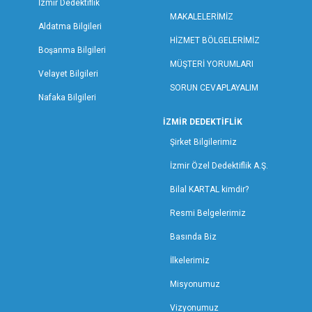
İzmir Dedektiflik
MUŞ ÖZEL DEDEKTİFLİK
MAKALELERİMİZ
Aldatma Bilgileri
NEVŞEHİR ÖZEL DEDEKTİFLİK
HİZMET BÖLGELERİMİZ
Boşanma Bilgileri
NİĞDE ÖZEL DEDEKTİFLİK
MÜŞTERİ YORUMLARI
ORDU ÖZEL DEDEKTİFLİK
Velayet Bilgileri
SORUN CEVAPLAYALIM
OSMANİYE ÖZEL DEDEKTİFLİK
Nafaka Bilgileri
RİZE ÖZEL DEDEKTİFLİK
İZMİR DEDEKTİFLİK
SAKARYA ÖZEL DEDEKTİFLİK
Şirket Bilgilerimiz
SAMSUN ÖZEL DEDEKTİFLİK
SİİRT ÖZEL DEDEKTİFLİK
İzmir Özel Dedektiflik A.Ş.
SİNOP ÖZEL DEDEKTİF
Bilal KARTAL kimdir?
SİVAS ÖZEL DEDEKTİFLİK
Resmi Belgelerimiz
ŞANLIURFA ÖZEL DEDEKTİFLİK
Basında Biz
ŞIRNAK ÖZEL DEDEKTİFLİK
TEKİRDAĞ ÖZEL DEDEKTİFLİK
İlkelerimiz
TOKAT ÖZEL DEDEKTİFLİK
Misyonumuz
TRABZON ÖZEL DEDEKTİFLİK
Vizyonumuz