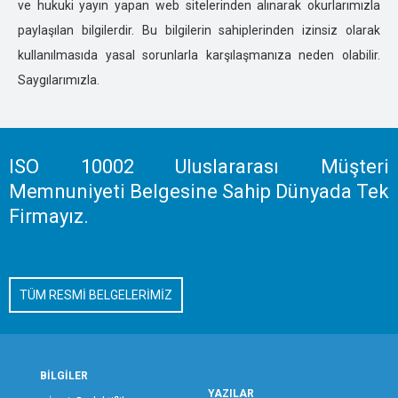
ve hukuki yayın yapan web sitelerinden alınarak okurlarımızla
KASTOMONU ÖZEL DEDEKTİFLİK
paylaşılan bilgilerdir. Bu bilgilerin sahiplerinden izinsiz olarak
KARAMAN ÖZEL DEDEKTİFLİK
kullanılmasıda yasal sorunlarla karşılaşmanıza neden olabilir.
KARABÜK ÖZEL DEDEKTİFLİK
Saygılarımızla.
KAHRAMANMARAŞ ÖZEL DEDEKTİFLİK
KAYSERİ ÖZEL DEDEKTİFLİK
KIRIKKALE ÖZEL DEDEKTİFLİK
KIRKLARELİ ÖZEL DEDEKTİFLİK
ISO 10002 Uluslararası Müşteri
KIRŞEHİR ÖZEL DEDEKTİFLİK
Memnuniyeti Belgesine Sahip Dünyada Tek
KOCAELİ ÖZEL DEDEKTİFLİK
Firmayız.
KİLİS ÖZEL DEDEKTİFLİK
KONYA ÖZEL DEDEKTİFLİK
KÜTAHYA ÖZEL DEDEKTİFLİK
TÜM RESMİ BELGELERİMİZ
MALATYA ÖZEL DEDEKTİFLİK
MANİSA ÖZEL DEDEKTİFLİK
MERSİN ÖZEL DEDEKTİFLİK
MARDİN ÖZEL DEDEKTİFLİK
BİLGİLER
MUĞLA ÖZEL DEDEKTİFLİK
YAZILAR