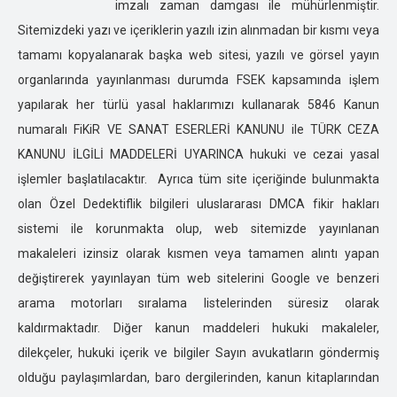
imzalı zaman damgası ile mühürlenmiştir.
DÜZCE ÖZEL DEDEKTİFLİK
Sitemizdeki yazı ve içeriklerin yazılı izin alınmadan bir kısmı veya
EDİRNE ÖZEL DEDEKTİFLİK
tamamı kopyalanarak başka web sitesi, yazılı ve görsel yayın
ELAZIĞ ÖZEL DEDEKTİFLİK
organlarında yayınlanması durumda FSEK kapsamında işlem
ERZİNCAN ÖZEL DEDEKTİFLİK
yapılarak her türlü yasal haklarımızı kullanarak 5846 Kanun
ERZURUM ÖZEL DEDEKTİFLİK
numaralı FiKiR VE SANAT ESERLERİ KANUNU ile TÜRK CEZA
ESKİŞEHİR ÖZEL DEDEKTİFLİK
KANUNU İLGİLİ MADDELERİ UYARINCA hukuki ve cezai yasal
GAZİANTEP ÖZEL DEDEKTİFLİK
işlemler başlatılacaktır. Ayrıca tüm site içeriğinde bulunmakta
GİRESUN ÖZEL DEDEKTİFLİK
olan Özel Dedektiflik bilgileri uluslararası DMCA fikir hakları
GÜMÜŞHANE ÖZEL DEDEKTİFLİK
sistemi ile korunmakta olup, web sitemizde yayınlanan
HAKKARİ ÖZEL DEDEKTİFLİK
makaleleri izinsiz olarak kısmen veya tamamen alıntı yapan
HATAY ÖZEL DEDEKTİFLİK
değiştirerek yayınlayan tüm web sitelerini Google ve benzeri
ISPARTA ÖZEL DEDEKTİFLİK
arama motorları sıralama listelerinden süresiz olarak
IĞDIR ÖZEL DEDEKTİFLİK
kaldırmaktadır. Diğer kanun maddeleri hukuki makaleler,
İSTANBUL ÖZEL DEDEKTİFLİK
dilekçeler, hukuki içerik ve bilgiler Sayın avukatların göndermiş
İZMİR ÖZEL DEDEKTİFLİK
olduğu paylaşımlardan, baro dergilerinden, kanun kitaplarından
KARS ÖZEL DEDEKTİFLİK