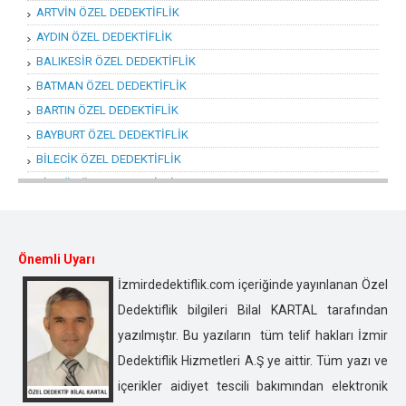
ARTVİN ÖZEL DEDEKTİFLİK
AYDIN ÖZEL DEDEKTİFLİK
BALIKESİR ÖZEL DEDEKTİFLİK
BATMAN ÖZEL DEDEKTİFLİK
BARTIN ÖZEL DEDEKTİFLİK
BAYBURT ÖZEL DEDEKTİFLİK
BİLECİK ÖZEL DEDEKTİFLİK
BİNGÖL ÖZEL DEDEKTİFLİK
BİTLİS ÖZEL DEDEKTİFLİK
BOLU ÖZEL DEDEKTİFLİK
BURDUR ÖZEL DEDEKTİFLİK
Önemli Uyarı
BURSA ÖZEL DEDEKTİFLİK
İzmirdedektiflik.com içeriğinde yayınlanan Özel
ÇANAKKALE ÖZEL DEDEKTİFLİK
Dedektiflik bilgileri Bilal KARTAL tarafından
ÇANKIRI ÖZEL DEDEKTİFLİK
yazılmıştır. Bu yazıların tüm telif hakları İzmir
ÇORUM ÖZEL DEDEKTİFLİK
Dedektiflik Hizmetleri A.Ş ye aittir. Tüm yazı ve
DENİZLİ ÖZEL DEDEKTİFLİK
içerikler aidiyet tescili bakımından elektronik
DİYARBAKIR ÖZEL DEDEKTİFLİK