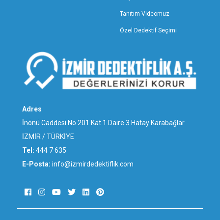
TUNCELİ ÖZEL DEDEKTİFLİK
Tanıtım Videomuz
UŞAK ÖZEL DEDEKTİFLİK
VAN ÖZEL DEDEKTİFLİK
Özel Dedektif Seçimi
YALOVA ÖZEL DEDEKTİFLİK
YOZGAT ÖZEL DEDEKTİFLİK
ZONGULDAK ÖZEL DEDEKTİFLİK
ALİAĞA ÖZEL DEDEKTİFLİK
BALÇOVA ÖZEL DEDEKTİFLİK
BAYINDIR ÖZEL DEDEKTİFLİK
Adres
BAYRAKLI ÖZEL DEDEKTİFLİK
İnönü Caddesi No.201 Kat.1 Daire.3 Hatay Karabağlar
BERGAMA ÖZEL DEDEKTİFLİK
İZMİR / TÜRKİYE
BEYDAĞ ÖZEL DEDEKTİFLİK
Tel:
444 7 635
BORNOVA ÖZEL DEDEKTİFLİK
E-Posta:
info@izmirdedektiflik.com
BUCA ÖZEL DEDEKTİFLİK
ÇEŞME ÖZEL DEDEKTİFLİK
ÇİĞLİ ÖZEL DEDEKTİFLİK
DİKİLİ ÖZEL DEDEKTİFLİK