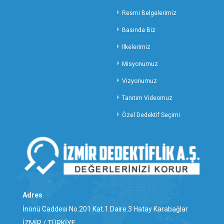
SİVAS ÖZEL DEDEKTİFLİK
Resmi Belgelerimiz
ŞANLIURFA ÖZEL DEDEKTİFLİK
Basında Biz
ŞIRNAK ÖZEL DEDEKTİFLİK
TEKİRDAĞ ÖZEL DEDEKTİFLİK
İlkelerimiz
TOKAT ÖZEL DEDEKTİFLİK
Misyonumuz
TRABZON ÖZEL DEDEKTİFLİK
Vizyonumuz
TUNCELİ ÖZEL DEDEKTİFLİK
Tanıtım Videomuz
UŞAK ÖZEL DEDEKTİFLİK
VAN ÖZEL DEDEKTİFLİK
Özel Dedektif Seçimi
YALOVA ÖZEL DEDEKTİFLİK
YOZGAT ÖZEL DEDEKTİFLİK
ZONGULDAK ÖZEL DEDEKTİFLİK
ALİAĞA ÖZEL DEDEKTİFLİK
BALÇOVA ÖZEL DEDEKTİFLİK
BAYINDIR ÖZEL DEDEKTİFLİK
Adres
BAYRAKLI ÖZEL DEDEKTİFLİK
İnönü Caddesi No.201 Kat.1 Daire.3 Hatay Karabağlar
BERGAMA ÖZEL DEDEKTİFLİK
İZMİR / TÜRKİYE