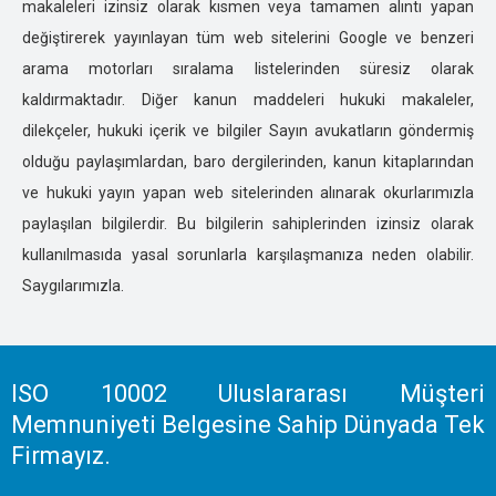
makaleleri izinsiz olarak kısmen veya tamamen alıntı yapan
HATAY ÖZEL DEDEKTİFLİK
değiştirerek yayınlayan tüm web sitelerini Google ve benzeri
ISPARTA ÖZEL DEDEKTİFLİK
arama motorları sıralama listelerinden süresiz olarak
IĞDIR ÖZEL DEDEKTİFLİK
kaldırmaktadır. Diğer kanun maddeleri hukuki makaleler,
İSTANBUL ÖZEL DEDEKTİFLİK
dilekçeler, hukuki içerik ve bilgiler Sayın avukatların göndermiş
İZMİR ÖZEL DEDEKTİFLİK
olduğu paylaşımlardan, baro dergilerinden, kanun kitaplarından
KARS ÖZEL DEDEKTİFLİK
ve hukuki yayın yapan web sitelerinden alınarak okurlarımızla
KASTOMONU ÖZEL DEDEKTİFLİK
paylaşılan bilgilerdir. Bu bilgilerin sahiplerinden izinsiz olarak
KARAMAN ÖZEL DEDEKTİFLİK
kullanılmasıda yasal sorunlarla karşılaşmanıza neden olabilir.
KARABÜK ÖZEL DEDEKTİFLİK
Saygılarımızla.
KAHRAMANMARAŞ ÖZEL DEDEKTİFLİK
KAYSERİ ÖZEL DEDEKTİFLİK
KIRIKKALE ÖZEL DEDEKTİFLİK
KIRKLARELİ ÖZEL DEDEKTİFLİK
ISO 10002 Uluslararası Müşteri
KIRŞEHİR ÖZEL DEDEKTİFLİK
Memnuniyeti Belgesine Sahip Dünyada Tek
KOCAELİ ÖZEL DEDEKTİFLİK
Firmayız.
KİLİS ÖZEL DEDEKTİFLİK
KONYA ÖZEL DEDEKTİFLİK