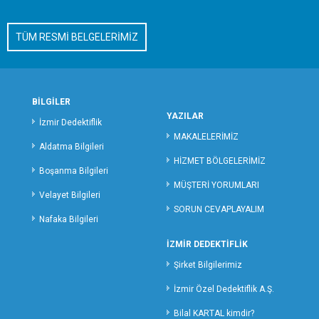
KÜTAHYA ÖZEL DEDEKTİFLİK
TÜM RESMİ BELGELERİMİZ
MALATYA ÖZEL DEDEKTİFLİK
MANİSA ÖZEL DEDEKTİFLİK
MERSİN ÖZEL DEDEKTİFLİK
MARDİN ÖZEL DEDEKTİFLİK
BİLGİLER
MUĞLA ÖZEL DEDEKTİFLİK
YAZILAR
İzmir Dedektiflik
MUŞ ÖZEL DEDEKTİFLİK
MAKALELERİMİZ
Aldatma Bilgileri
NEVŞEHİR ÖZEL DEDEKTİFLİK
HİZMET BÖLGELERİMİZ
Boşanma Bilgileri
NİĞDE ÖZEL DEDEKTİFLİK
MÜŞTERİ YORUMLARI
ORDU ÖZEL DEDEKTİFLİK
Velayet Bilgileri
SORUN CEVAPLAYALIM
OSMANİYE ÖZEL DEDEKTİFLİK
Nafaka Bilgileri
RİZE ÖZEL DEDEKTİFLİK
İZMİR DEDEKTİFLİK
SAKARYA ÖZEL DEDEKTİFLİK
Şirket Bilgilerimiz
SAMSUN ÖZEL DEDEKTİFLİK
SİİRT ÖZEL DEDEKTİFLİK
İzmir Özel Dedektiflik A.Ş.
SİNOP ÖZEL DEDEKTİF
Bilal KARTAL kimdir?