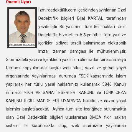
BURDUR ÖZEL DEDEKTİFLİK
Önemli Uyarı
BURSA ÖZEL DEDEKTİFLİK
İzmirdedektiflik.com içeriğinde yayınlanan Özel
ÇANAKKALE ÖZEL DEDEKTİFLİK
Dedektiflik bilgileri Bilal KARTAL tarafından
ÇANKIRI ÖZEL DEDEKTİFLİK
yazılmıştır. Bu yazıların tüm telif hakları İzmir
ÇORUM ÖZEL DEDEKTİFLİK
Dedektiflik Hizmetleri A.Ş ye aittir. Tüm yazı ve
DENİZLİ ÖZEL DEDEKTİFLİK
içerikler aidiyet tescili bakımından elektronik
DİYARBAKIR ÖZEL DEDEKTİFLİK
imzalı zaman damgası ile mühürlenmiştir.
DÜZCE ÖZEL DEDEKTİFLİK
Sitemizdeki yazı ve içeriklerin yazılı izin alınmadan bir kısmı veya
EDİRNE ÖZEL DEDEKTİFLİK
tamamı kopyalanarak başka web sitesi, yazılı ve görsel yayın
ELAZIĞ ÖZEL DEDEKTİFLİK
organlarında yayınlanması durumda FSEK kapsamında işlem
ERZİNCAN ÖZEL DEDEKTİFLİK
yapılarak her türlü yasal haklarımızı kullanarak 5846 Kanun
ERZURUM ÖZEL DEDEKTİFLİK
numaralı FiKiR VE SANAT ESERLERİ KANUNU ile TÜRK CEZA
ESKİŞEHİR ÖZEL DEDEKTİFLİK
KANUNU İLGİLİ MADDELERİ UYARINCA hukuki ve cezai yasal
GAZİANTEP ÖZEL DEDEKTİFLİK
işlemler başlatılacaktır. Ayrıca tüm site içeriğinde bulunmakta
GİRESUN ÖZEL DEDEKTİFLİK
olan Özel Dedektiflik bilgileri uluslararası DMCA fikir hakları
GÜMÜŞHANE ÖZEL DEDEKTİFLİK
sistemi ile korunmakta olup, web sitemizde yayınlanan
HAKKARİ ÖZEL DEDEKTİFLİK