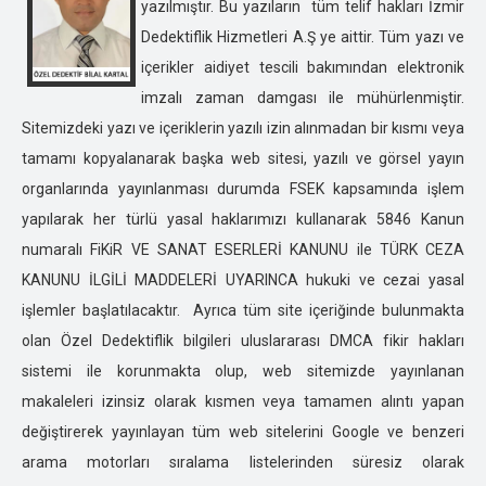
ÇANKIRI ÖZEL DEDEKTİFLİK
yazılmıştır. Bu yazıların tüm telif hakları İzmir
ÇORUM ÖZEL DEDEKTİFLİK
Dedektiflik Hizmetleri A.Ş ye aittir. Tüm yazı ve
DENİZLİ ÖZEL DEDEKTİFLİK
içerikler aidiyet tescili bakımından elektronik
DİYARBAKIR ÖZEL DEDEKTİFLİK
imzalı zaman damgası ile mühürlenmiştir.
DÜZCE ÖZEL DEDEKTİFLİK
Sitemizdeki yazı ve içeriklerin yazılı izin alınmadan bir kısmı veya
EDİRNE ÖZEL DEDEKTİFLİK
tamamı kopyalanarak başka web sitesi, yazılı ve görsel yayın
ELAZIĞ ÖZEL DEDEKTİFLİK
organlarında yayınlanması durumda FSEK kapsamında işlem
ERZİNCAN ÖZEL DEDEKTİFLİK
yapılarak her türlü yasal haklarımızı kullanarak 5846 Kanun
ERZURUM ÖZEL DEDEKTİFLİK
numaralı FiKiR VE SANAT ESERLERİ KANUNU ile TÜRK CEZA
ESKİŞEHİR ÖZEL DEDEKTİFLİK
KANUNU İLGİLİ MADDELERİ UYARINCA hukuki ve cezai yasal
GAZİANTEP ÖZEL DEDEKTİFLİK
işlemler başlatılacaktır. Ayrıca tüm site içeriğinde bulunmakta
GİRESUN ÖZEL DEDEKTİFLİK
olan Özel Dedektiflik bilgileri uluslararası DMCA fikir hakları
GÜMÜŞHANE ÖZEL DEDEKTİFLİK
sistemi ile korunmakta olup, web sitemizde yayınlanan
HAKKARİ ÖZEL DEDEKTİFLİK
makaleleri izinsiz olarak kısmen veya tamamen alıntı yapan
HATAY ÖZEL DEDEKTİFLİK
değiştirerek yayınlayan tüm web sitelerini Google ve benzeri
ISPARTA ÖZEL DEDEKTİFLİK
arama motorları sıralama listelerinden süresiz olarak
IĞDIR ÖZEL DEDEKTİFLİK