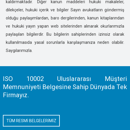
kaldırmaktadır. Diğer kanun maddeleri hukuki makaleler,
İSTANBUL ÖZEL DEDEKTİFLİK
dilekçeler, hukuki içerik ve bilgiler Sayın avukatların göndermiş
İZMİR ÖZEL DEDEKTİFLİK
olduğu paylaşımlardan, baro dergilerinden, kanun kitaplarından
KARS ÖZEL DEDEKTİFLİK
ve hukuki yayın yapan web sitelerinden alınarak okurlarımızla
KASTOMONU ÖZEL DEDEKTİFLİK
paylaşılan bilgilerdir. Bu bilgilerin sahiplerinden izinsiz olarak
KARAMAN ÖZEL DEDEKTİFLİK
kullanılmasıda yasal sorunlarla karşılaşmanıza neden olabilir.
KARABÜK ÖZEL DEDEKTİFLİK
Saygılarımızla.
KAHRAMANMARAŞ ÖZEL DEDEKTİFLİK
KAYSERİ ÖZEL DEDEKTİFLİK
KIRIKKALE ÖZEL DEDEKTİFLİK
KIRKLARELİ ÖZEL DEDEKTİFLİK
ISO 10002 Uluslararası Müşteri
KIRŞEHİR ÖZEL DEDEKTİFLİK
Memnuniyeti Belgesine Sahip Dünyada Tek
KOCAELİ ÖZEL DEDEKTİFLİK
Firmayız.
KİLİS ÖZEL DEDEKTİFLİK
KONYA ÖZEL DEDEKTİFLİK
KÜTAHYA ÖZEL DEDEKTİFLİK
TÜM RESMİ BELGELERİMİZ
MALATYA ÖZEL DEDEKTİFLİK
MANİSA ÖZEL DEDEKTİFLİK