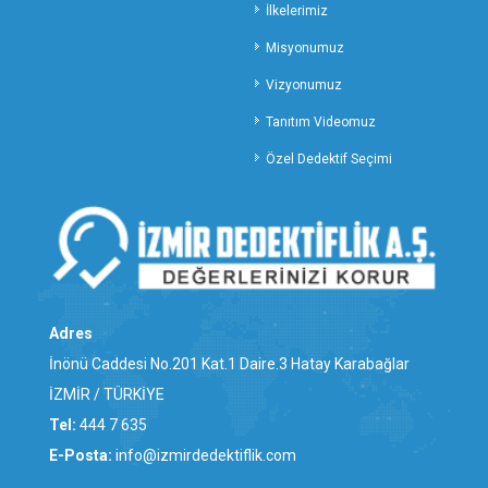
TEKİRDAĞ ÖZEL DEDEKTİFLİK
İlkelerimiz
TOKAT ÖZEL DEDEKTİFLİK
Misyonumuz
TRABZON ÖZEL DEDEKTİFLİK
Vizyonumuz
TUNCELİ ÖZEL DEDEKTİFLİK
Tanıtım Videomuz
UŞAK ÖZEL DEDEKTİFLİK
VAN ÖZEL DEDEKTİFLİK
Özel Dedektif Seçimi
YALOVA ÖZEL DEDEKTİFLİK
YOZGAT ÖZEL DEDEKTİFLİK
ZONGULDAK ÖZEL DEDEKTİFLİK
ALİAĞA ÖZEL DEDEKTİFLİK
BALÇOVA ÖZEL DEDEKTİFLİK
BAYINDIR ÖZEL DEDEKTİFLİK
Adres
BAYRAKLI ÖZEL DEDEKTİFLİK
İnönü Caddesi No.201 Kat.1 Daire.3 Hatay Karabağlar
BERGAMA ÖZEL DEDEKTİFLİK
İZMİR / TÜRKİYE
BEYDAĞ ÖZEL DEDEKTİFLİK
Tel:
444 7 635
BORNOVA ÖZEL DEDEKTİFLİK
E-Posta:
info@izmirdedektiflik.com
BUCA ÖZEL DEDEKTİFLİK