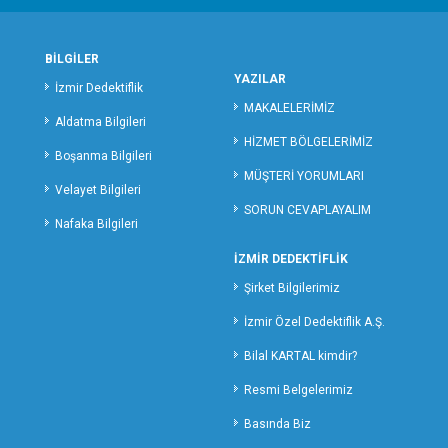
MERSİN ÖZEL DEDEKTİFLİK
MARDİN ÖZEL DEDEKTİFLİK
BİLGİLER
MUĞLA ÖZEL DEDEKTİFLİK
YAZILAR
İzmir Dedektiflik
MUŞ ÖZEL DEDEKTİFLİK
MAKALELERİMİZ
Aldatma Bilgileri
NEVŞEHİR ÖZEL DEDEKTİFLİK
HİZMET BÖLGELERİMİZ
Boşanma Bilgileri
NİĞDE ÖZEL DEDEKTİFLİK
MÜŞTERİ YORUMLARI
ORDU ÖZEL DEDEKTİFLİK
Velayet Bilgileri
SORUN CEVAPLAYALIM
OSMANİYE ÖZEL DEDEKTİFLİK
Nafaka Bilgileri
RİZE ÖZEL DEDEKTİFLİK
İZMİR DEDEKTİFLİK
SAKARYA ÖZEL DEDEKTİFLİK
Şirket Bilgilerimiz
SAMSUN ÖZEL DEDEKTİFLİK
SİİRT ÖZEL DEDEKTİFLİK
İzmir Özel Dedektiflik A.Ş.
SİNOP ÖZEL DEDEKTİF
Bilal KARTAL kimdir?
SİVAS ÖZEL DEDEKTİFLİK
Resmi Belgelerimiz
ŞANLIURFA ÖZEL DEDEKTİFLİK
Basında Biz
ŞIRNAK ÖZEL DEDEKTİFLİK