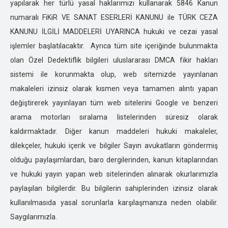
yapılarak her türlü yasal haklarımızı kullanarak 5846 Kanun
ERZURUM ÖZEL DEDEKTİFLİK
numaralı FiKiR VE SANAT ESERLERİ KANUNU ile TÜRK CEZA
ESKİŞEHİR ÖZEL DEDEKTİFLİK
KANUNU İLGİLİ MADDELERİ UYARINCA hukuki ve cezai yasal
GAZİANTEP ÖZEL DEDEKTİFLİK
işlemler başlatılacaktır. Ayrıca tüm site içeriğinde bulunmakta
GİRESUN ÖZEL DEDEKTİFLİK
olan Özel Dedektiflik bilgileri uluslararası DMCA fikir hakları
GÜMÜŞHANE ÖZEL DEDEKTİFLİK
sistemi ile korunmakta olup, web sitemizde yayınlanan
HAKKARİ ÖZEL DEDEKTİFLİK
makaleleri izinsiz olarak kısmen veya tamamen alıntı yapan
HATAY ÖZEL DEDEKTİFLİK
değiştirerek yayınlayan tüm web sitelerini Google ve benzeri
ISPARTA ÖZEL DEDEKTİFLİK
arama motorları sıralama listelerinden süresiz olarak
IĞDIR ÖZEL DEDEKTİFLİK
kaldırmaktadır. Diğer kanun maddeleri hukuki makaleler,
İSTANBUL ÖZEL DEDEKTİFLİK
dilekçeler, hukuki içerik ve bilgiler Sayın avukatların göndermiş
İZMİR ÖZEL DEDEKTİFLİK
olduğu paylaşımlardan, baro dergilerinden, kanun kitaplarından
KARS ÖZEL DEDEKTİFLİK
ve hukuki yayın yapan web sitelerinden alınarak okurlarımızla
KASTOMONU ÖZEL DEDEKTİFLİK
paylaşılan bilgilerdir. Bu bilgilerin sahiplerinden izinsiz olarak
KARAMAN ÖZEL DEDEKTİFLİK
kullanılmasıda yasal sorunlarla karşılaşmanıza neden olabilir.
KARABÜK ÖZEL DEDEKTİFLİK
Saygılarımızla.
KAHRAMANMARAŞ ÖZEL DEDEKTİFLİK