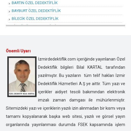
BARTIN ÖZEL DEDEKTİFLİK
BAYBURT ÖZEL DEDEKTİFLİK
BİLECİK ÖZEL DEDEKTİFLİK
BİNGÖL ÖZEL DEDEKTİFLİK
BİTLİS ÖZEL DEDEKTİFLİK
BOLU ÖZEL DEDEKTİFLİK
BURDUR ÖZEL DEDEKTİFLİK
Önemli Uyarı
BURSA ÖZEL DEDEKTİFLİK
İzmirdedektiflik.com içeriğinde yayınlanan Özel
ÇANAKKALE ÖZEL DEDEKTİFLİK
Dedektiflik bilgileri Bilal KARTAL tarafından
ÇANKIRI ÖZEL DEDEKTİFLİK
yazılmıştır. Bu yazıların tüm telif hakları İzmir
ÇORUM ÖZEL DEDEKTİFLİK
Dedektiflik Hizmetleri A.Ş ye aittir. Tüm yazı ve
DENİZLİ ÖZEL DEDEKTİFLİK
içerikler aidiyet tescili bakımından elektronik
DİYARBAKIR ÖZEL DEDEKTİFLİK
imzalı zaman damgası ile mühürlenmiştir.
DÜZCE ÖZEL DEDEKTİFLİK
Sitemizdeki yazı ve içeriklerin yazılı izin alınmadan bir kısmı veya
EDİRNE ÖZEL DEDEKTİFLİK
tamamı kopyalanarak başka web sitesi, yazılı ve görsel yayın
ELAZIĞ ÖZEL DEDEKTİFLİK
organlarında yayınlanması durumda FSEK kapsamında işlem
ERZİNCAN ÖZEL DEDEKTİFLİK