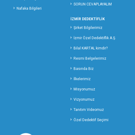
SORUN CEVAPLAYALIM
OSMANİYE ÖZEL DEDEKTİFLİK
Nafaka Bilgileri
RİZE ÖZEL DEDEKTİFLİK
İZMİR DEDEKTİFLİK
SAKARYA ÖZEL DEDEKTİFLİK
Şirket Bilgilerimiz
SAMSUN ÖZEL DEDEKTİFLİK
SİİRT ÖZEL DEDEKTİFLİK
İzmir Özel Dedektiflik A.Ş.
SİNOP ÖZEL DEDEKTİF
Bilal KARTAL kimdir?
SİVAS ÖZEL DEDEKTİFLİK
Resmi Belgelerimiz
ŞANLIURFA ÖZEL DEDEKTİFLİK
Basında Biz
ŞIRNAK ÖZEL DEDEKTİFLİK
TEKİRDAĞ ÖZEL DEDEKTİFLİK
İlkelerimiz
TOKAT ÖZEL DEDEKTİFLİK
Misyonumuz
TRABZON ÖZEL DEDEKTİFLİK
Vizyonumuz
TUNCELİ ÖZEL DEDEKTİFLİK
Tanıtım Videomuz
UŞAK ÖZEL DEDEKTİFLİK
VAN ÖZEL DEDEKTİFLİK
Özel Dedektif Seçimi
YALOVA ÖZEL DEDEKTİFLİK
YOZGAT ÖZEL DEDEKTİFLİK