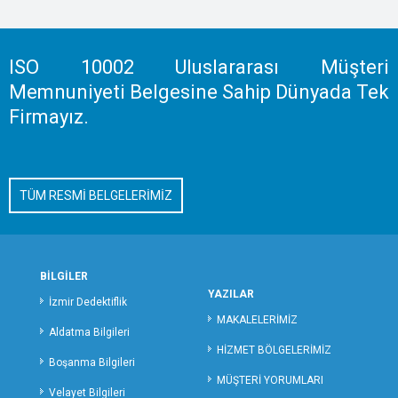
KAYSERİ ÖZEL DEDEKTİFLİK
KIRIKKALE ÖZEL DEDEKTİFLİK
KIRKLARELİ ÖZEL DEDEKTİFLİK
ISO 10002 Uluslararası Müşteri
KIRŞEHİR ÖZEL DEDEKTİFLİK
Memnuniyeti Belgesine Sahip Dünyada Tek
KOCAELİ ÖZEL DEDEKTİFLİK
Firmayız.
KİLİS ÖZEL DEDEKTİFLİK
KONYA ÖZEL DEDEKTİFLİK
KÜTAHYA ÖZEL DEDEKTİFLİK
TÜM RESMİ BELGELERİMİZ
MALATYA ÖZEL DEDEKTİFLİK
MANİSA ÖZEL DEDEKTİFLİK
MERSİN ÖZEL DEDEKTİFLİK
MARDİN ÖZEL DEDEKTİFLİK
BİLGİLER
MUĞLA ÖZEL DEDEKTİFLİK
YAZILAR
İzmir Dedektiflik
MUŞ ÖZEL DEDEKTİFLİK
MAKALELERİMİZ
Aldatma Bilgileri
NEVŞEHİR ÖZEL DEDEKTİFLİK
HİZMET BÖLGELERİMİZ
Boşanma Bilgileri
NİĞDE ÖZEL DEDEKTİFLİK
MÜŞTERİ YORUMLARI
ORDU ÖZEL DEDEKTİFLİK
Velayet Bilgileri