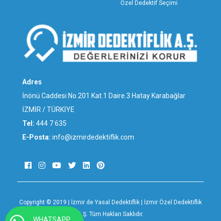
VAN ÖZEL DEDEKTİFLİK
Özel Dedektif Seçimi
YALOVA ÖZEL DEDEKTİFLİK
YOZGAT ÖZEL DEDEKTİFLİK
ZONGULDAK ÖZEL DEDEKTİFLİK
ALİAĞA ÖZEL DEDEKTİFLİK
BALÇOVA ÖZEL DEDEKTİFLİK
BAYINDIR ÖZEL DEDEKTİFLİK
Adres
BAYRAKLI ÖZEL DEDEKTİFLİK
İnönü Caddesi No.201 Kat.1 Daire.3 Hatay Karabağlar
BERGAMA ÖZEL DEDEKTİFLİK
İZMİR / TÜRKİYE
BEYDAĞ ÖZEL DEDEKTİFLİK
Tel:
444 7 635
BORNOVA ÖZEL DEDEKTİFLİK
E-Posta:
info@izmirdedektiflik.com
BUCA ÖZEL DEDEKTİFLİK
ÇEŞME ÖZEL DEDEKTİFLİK
ÇİĞLİ ÖZEL DEDEKTİFLİK
DİKİLİ ÖZEL DEDEKTİFLİK
FOÇA ÖZEL DEDEKTİFLİK
Copyright © 2019 | İzmir de Yasal Dedektiflik | İzmir Özel Dedektiflik
GAZİEMİR ÖZEL DEDEKTİFLİK
A.Ş. Tüm Hakları Saklıdır.
WHATSAPP