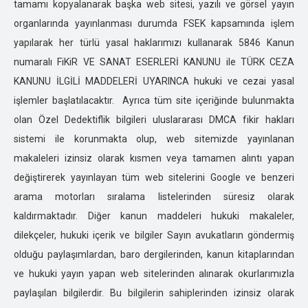
tamamı kopyalanarak başka web sitesi, yazılı ve görsel yayın
ELAZIĞ ÖZEL DEDEKTİFLİK
organlarında yayınlanması durumda FSEK kapsamında işlem
ERZİNCAN ÖZEL DEDEKTİFLİK
yapılarak her türlü yasal haklarımızı kullanarak 5846 Kanun
ERZURUM ÖZEL DEDEKTİFLİK
numaralı FiKiR VE SANAT ESERLERİ KANUNU ile TÜRK CEZA
ESKİŞEHİR ÖZEL DEDEKTİFLİK
KANUNU İLGİLİ MADDELERİ UYARINCA hukuki ve cezai yasal
GAZİANTEP ÖZEL DEDEKTİFLİK
işlemler başlatılacaktır. Ayrıca tüm site içeriğinde bulunmakta
GİRESUN ÖZEL DEDEKTİFLİK
olan Özel Dedektiflik bilgileri uluslararası DMCA fikir hakları
GÜMÜŞHANE ÖZEL DEDEKTİFLİK
sistemi ile korunmakta olup, web sitemizde yayınlanan
HAKKARİ ÖZEL DEDEKTİFLİK
makaleleri izinsiz olarak kısmen veya tamamen alıntı yapan
HATAY ÖZEL DEDEKTİFLİK
değiştirerek yayınlayan tüm web sitelerini Google ve benzeri
ISPARTA ÖZEL DEDEKTİFLİK
arama motorları sıralama listelerinden süresiz olarak
IĞDIR ÖZEL DEDEKTİFLİK
kaldırmaktadır. Diğer kanun maddeleri hukuki makaleler,
İSTANBUL ÖZEL DEDEKTİFLİK
dilekçeler, hukuki içerik ve bilgiler Sayın avukatların göndermiş
İZMİR ÖZEL DEDEKTİFLİK
olduğu paylaşımlardan, baro dergilerinden, kanun kitaplarından
KARS ÖZEL DEDEKTİFLİK
ve hukuki yayın yapan web sitelerinden alınarak okurlarımızla
KASTOMONU ÖZEL DEDEKTİFLİK
paylaşılan bilgilerdir. Bu bilgilerin sahiplerinden izinsiz olarak
KARAMAN ÖZEL DEDEKTİFLİK