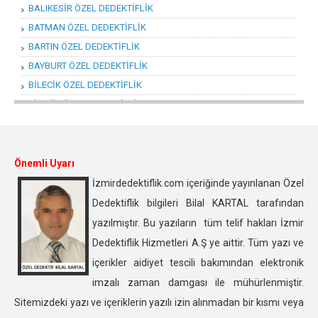
BALIKESİR ÖZEL DEDEKTİFLİK
BATMAN ÖZEL DEDEKTİFLİK
BARTIN ÖZEL DEDEKTİFLİK
BAYBURT ÖZEL DEDEKTİFLİK
BİLECİK ÖZEL DEDEKTİFLİK
BİNGÖL ÖZEL DEDEKTİFLİK
BİTLİS ÖZEL DEDEKTİFLİK
BOLU ÖZEL DEDEKTİFLİK
BURDUR ÖZEL DEDEKTİFLİK
Önemli Uyarı
BURSA ÖZEL DEDEKTİFLİK
İzmirdedektiflik.com içeriğinde yayınlanan Özel
ÇANAKKALE ÖZEL DEDEKTİFLİK
Dedektiflik bilgileri Bilal KARTAL tarafından
ÇANKIRI ÖZEL DEDEKTİFLİK
yazılmıştır. Bu yazıların tüm telif hakları İzmir
ÇORUM ÖZEL DEDEKTİFLİK
Dedektiflik Hizmetleri A.Ş ye aittir. Tüm yazı ve
DENİZLİ ÖZEL DEDEKTİFLİK
içerikler aidiyet tescili bakımından elektronik
DİYARBAKIR ÖZEL DEDEKTİFLİK
imzalı zaman damgası ile mühürlenmiştir.
DÜZCE ÖZEL DEDEKTİFLİK
Sitemizdeki yazı ve içeriklerin yazılı izin alınmadan bir kısmı veya
EDİRNE ÖZEL DEDEKTİFLİK