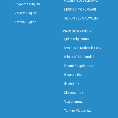
HİZMET BÖLGELERİMİZ
Boşanma Bilgileri
NİĞDE ÖZEL DEDEKTİFLİK
MÜŞTERİ YORUMLARI
ORDU ÖZEL DEDEKTİFLİK
Velayet Bilgileri
SORUN CEVAPLAYALIM
OSMANİYE ÖZEL DEDEKTİFLİK
Nafaka Bilgileri
RİZE ÖZEL DEDEKTİFLİK
İZMİR DEDEKTİFLİK
SAKARYA ÖZEL DEDEKTİFLİK
Şirket Bilgilerimiz
SAMSUN ÖZEL DEDEKTİFLİK
SİİRT ÖZEL DEDEKTİFLİK
İzmir Özel Dedektiflik A.Ş.
SİNOP ÖZEL DEDEKTİF
Bilal KARTAL kimdir?
SİVAS ÖZEL DEDEKTİFLİK
Resmi Belgelerimiz
ŞANLIURFA ÖZEL DEDEKTİFLİK
Basında Biz
ŞIRNAK ÖZEL DEDEKTİFLİK
TEKİRDAĞ ÖZEL DEDEKTİFLİK
İlkelerimiz
TOKAT ÖZEL DEDEKTİFLİK
Misyonumuz
TRABZON ÖZEL DEDEKTİFLİK
Vizyonumuz
TUNCELİ ÖZEL DEDEKTİFLİK
Tanıtım Videomuz
UŞAK ÖZEL DEDEKTİFLİK