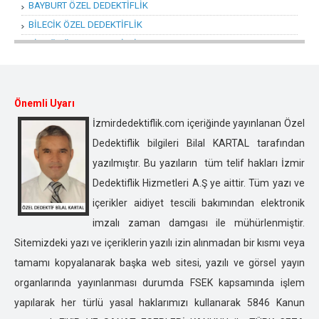
BAYBURT ÖZEL DEDEKTİFLİK
BİLECİK ÖZEL DEDEKTİFLİK
BİNGÖL ÖZEL DEDEKTİFLİK
BİTLİS ÖZEL DEDEKTİFLİK
BOLU ÖZEL DEDEKTİFLİK
BURDUR ÖZEL DEDEKTİFLİK
Önemli Uyarı
BURSA ÖZEL DEDEKTİFLİK
İzmirdedektiflik.com içeriğinde yayınlanan Özel
ÇANAKKALE ÖZEL DEDEKTİFLİK
Dedektiflik bilgileri Bilal KARTAL tarafından
ÇANKIRI ÖZEL DEDEKTİFLİK
yazılmıştır. Bu yazıların tüm telif hakları İzmir
ÇORUM ÖZEL DEDEKTİFLİK
Dedektiflik Hizmetleri A.Ş ye aittir. Tüm yazı ve
DENİZLİ ÖZEL DEDEKTİFLİK
içerikler aidiyet tescili bakımından elektronik
DİYARBAKIR ÖZEL DEDEKTİFLİK
imzalı zaman damgası ile mühürlenmiştir.
DÜZCE ÖZEL DEDEKTİFLİK
Sitemizdeki yazı ve içeriklerin yazılı izin alınmadan bir kısmı veya
EDİRNE ÖZEL DEDEKTİFLİK
tamamı kopyalanarak başka web sitesi, yazılı ve görsel yayın
ELAZIĞ ÖZEL DEDEKTİFLİK
organlarında yayınlanması durumda FSEK kapsamında işlem
ERZİNCAN ÖZEL DEDEKTİFLİK
yapılarak her türlü yasal haklarımızı kullanarak 5846 Kanun
ERZURUM ÖZEL DEDEKTİFLİK