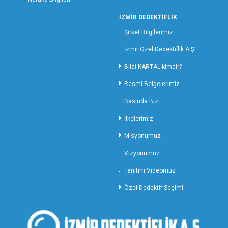
RİZE ÖZEL DEDEKTİFLİK
İZMİR DEDEKTİFLİK
SAKARYA ÖZEL DEDEKTİFLİK
Şirket Bilgilerimiz
SAMSUN ÖZEL DEDEKTİFLİK
SİİRT ÖZEL DEDEKTİFLİK
İzmir Özel Dedektiflik A.Ş.
SİNOP ÖZEL DEDEKTİF
Bilal KARTAL kimdir?
SİVAS ÖZEL DEDEKTİFLİK
Resmi Belgelerimiz
ŞANLIURFA ÖZEL DEDEKTİFLİK
Basında Biz
ŞIRNAK ÖZEL DEDEKTİFLİK
TEKİRDAĞ ÖZEL DEDEKTİFLİK
İlkelerimiz
TOKAT ÖZEL DEDEKTİFLİK
Misyonumuz
TRABZON ÖZEL DEDEKTİFLİK
Vizyonumuz
TUNCELİ ÖZEL DEDEKTİFLİK
Tanıtım Videomuz
UŞAK ÖZEL DEDEKTİFLİK
VAN ÖZEL DEDEKTİFLİK
Özel Dedektif Seçimi
YALOVA ÖZEL DEDEKTİFLİK
YOZGAT ÖZEL DEDEKTİFLİK
ZONGULDAK ÖZEL DEDEKTİFLİK