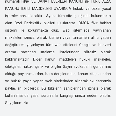
numaralı FiKiR VE SANAT ESERLERİ KANUNU ile TÜRK CEZA
ESKİŞEHİR ÖZEL DEDEKTİFLİK
KANUNU İLGİLİ MADDELERİ UYARINCA hukuki ve cezai yasal
GAZİANTEP ÖZEL DEDEKTİFLİK
işlemler başlatılacaktır. Ayrıca tüm site içeriğinde bulunmakta
GİRESUN ÖZEL DEDEKTİFLİK
olan Özel Dedektiflik bilgileri uluslararası DMCA fikir hakları
GÜMÜŞHANE ÖZEL DEDEKTİFLİK
sistemi ile korunmakta olup, web sitemizde yayınlanan
HAKKARİ ÖZEL DEDEKTİFLİK
makaleleri izinsiz olarak kısmen veya tamamen alıntı yapan
HATAY ÖZEL DEDEKTİFLİK
değiştirerek yayınlayan tüm web sitelerini Google ve benzeri
ISPARTA ÖZEL DEDEKTİFLİK
arama motorları sıralama listelerinden süresiz olarak
IĞDIR ÖZEL DEDEKTİFLİK
kaldırmaktadır. Diğer kanun maddeleri hukuki makaleler,
İSTANBUL ÖZEL DEDEKTİFLİK
dilekçeler, hukuki içerik ve bilgiler Sayın avukatların göndermiş
İZMİR ÖZEL DEDEKTİFLİK
olduğu paylaşımlardan, baro dergilerinden, kanun kitaplarından
KARS ÖZEL DEDEKTİFLİK
ve hukuki yayın yapan web sitelerinden alınarak okurlarımızla
KASTOMONU ÖZEL DEDEKTİFLİK
paylaşılan bilgilerdir. Bu bilgilerin sahiplerinden izinsiz olarak
KARAMAN ÖZEL DEDEKTİFLİK
kullanılmasıda yasal sorunlarla karşılaşmanıza neden olabilir.
KARABÜK ÖZEL DEDEKTİFLİK
Saygılarımızla.
KAHRAMANMARAŞ ÖZEL DEDEKTİFLİK
KAYSERİ ÖZEL DEDEKTİFLİK