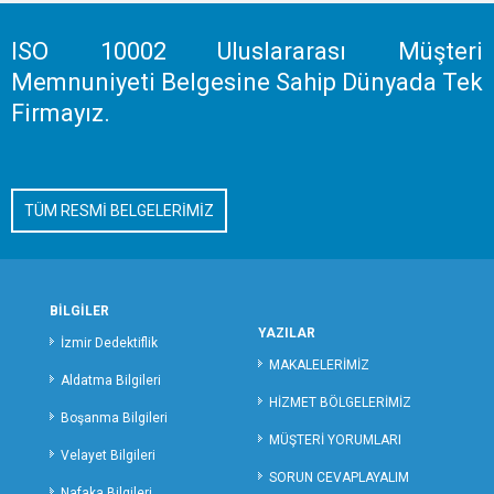
KIRIKKALE ÖZEL DEDEKTİFLİK
KIRKLARELİ ÖZEL DEDEKTİFLİK
ISO 10002 Uluslararası Müşteri
KIRŞEHİR ÖZEL DEDEKTİFLİK
Memnuniyeti Belgesine Sahip Dünyada Tek
KOCAELİ ÖZEL DEDEKTİFLİK
Firmayız.
KİLİS ÖZEL DEDEKTİFLİK
KONYA ÖZEL DEDEKTİFLİK
KÜTAHYA ÖZEL DEDEKTİFLİK
TÜM RESMİ BELGELERİMİZ
MALATYA ÖZEL DEDEKTİFLİK
MANİSA ÖZEL DEDEKTİFLİK
MERSİN ÖZEL DEDEKTİFLİK
MARDİN ÖZEL DEDEKTİFLİK
BİLGİLER
MUĞLA ÖZEL DEDEKTİFLİK
YAZILAR
İzmir Dedektiflik
MUŞ ÖZEL DEDEKTİFLİK
MAKALELERİMİZ
Aldatma Bilgileri
NEVŞEHİR ÖZEL DEDEKTİFLİK
HİZMET BÖLGELERİMİZ
Boşanma Bilgileri
NİĞDE ÖZEL DEDEKTİFLİK
MÜŞTERİ YORUMLARI
ORDU ÖZEL DEDEKTİFLİK
Velayet Bilgileri
SORUN CEVAPLAYALIM
OSMANİYE ÖZEL DEDEKTİFLİK
Nafaka Bilgileri