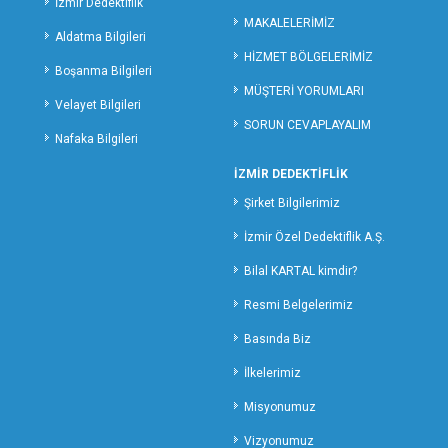
İzmir Dedektiflik
MUŞ ÖZEL DEDEKTİFLİK
MAKALELERİMİZ
Aldatma Bilgileri
NEVŞEHİR ÖZEL DEDEKTİFLİK
HİZMET BÖLGELERİMİZ
Boşanma Bilgileri
NİĞDE ÖZEL DEDEKTİFLİK
MÜŞTERİ YORUMLARI
ORDU ÖZEL DEDEKTİFLİK
Velayet Bilgileri
SORUN CEVAPLAYALIM
OSMANİYE ÖZEL DEDEKTİFLİK
Nafaka Bilgileri
RİZE ÖZEL DEDEKTİFLİK
İZMİR DEDEKTİFLİK
SAKARYA ÖZEL DEDEKTİFLİK
Şirket Bilgilerimiz
SAMSUN ÖZEL DEDEKTİFLİK
SİİRT ÖZEL DEDEKTİFLİK
İzmir Özel Dedektiflik A.Ş.
SİNOP ÖZEL DEDEKTİF
Bilal KARTAL kimdir?
SİVAS ÖZEL DEDEKTİFLİK
Resmi Belgelerimiz
ŞANLIURFA ÖZEL DEDEKTİFLİK
Basında Biz
ŞIRNAK ÖZEL DEDEKTİFLİK
TEKİRDAĞ ÖZEL DEDEKTİFLİK
İlkelerimiz
TOKAT ÖZEL DEDEKTİFLİK
Misyonumuz
TRABZON ÖZEL DEDEKTİFLİK
Vizyonumuz