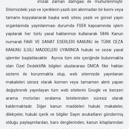
imzalı zaman damgası ile mühürlenmiştir.
DÜZCE ÖZEL DEDEKTİFLİK
Sitemizdeki yazı ve içeriklerin yazılı izin alınmadan bir kısmı veya
EDİRNE ÖZEL DEDEKTİFLİK
tamamı kopyalanarak başka web sitesi, yazılı ve görsel yayın
ELAZIĞ ÖZEL DEDEKTİFLİK
organlarında yayınlanması durumda FSEK kapsamında işlem
ERZİNCAN ÖZEL DEDEKTİFLİK
yapılarak her türlü yasal haklarımızı kullanarak 5846 Kanun
ERZURUM ÖZEL DEDEKTİFLİK
numaralı FiKiR VE SANAT ESERLERİ KANUNU ile TÜRK CEZA
ESKİŞEHİR ÖZEL DEDEKTİFLİK
KANUNU İLGİLİ MADDELERİ UYARINCA hukuki ve cezai yasal
GAZİANTEP ÖZEL DEDEKTİFLİK
işlemler başlatılacaktır. Ayrıca tüm site içeriğinde bulunmakta
GİRESUN ÖZEL DEDEKTİFLİK
olan Özel Dedektiflik bilgileri uluslararası DMCA fikir hakları
GÜMÜŞHANE ÖZEL DEDEKTİFLİK
sistemi ile korunmakta olup, web sitemizde yayınlanan
HAKKARİ ÖZEL DEDEKTİFLİK
makaleleri izinsiz olarak kısmen veya tamamen alıntı yapan
HATAY ÖZEL DEDEKTİFLİK
değiştirerek yayınlayan tüm web sitelerini Google ve benzeri
ISPARTA ÖZEL DEDEKTİFLİK
arama motorları sıralama listelerinden süresiz olarak
IĞDIR ÖZEL DEDEKTİFLİK
kaldırmaktadır. Diğer kanun maddeleri hukuki makaleler,
İSTANBUL ÖZEL DEDEKTİFLİK
dilekçeler, hukuki içerik ve bilgiler Sayın avukatların göndermiş
İZMİR ÖZEL DEDEKTİFLİK
olduğu paylaşımlardan, baro dergilerinden, kanun kitaplarından
KARS ÖZEL DEDEKTİFLİK