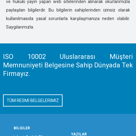
ve hukuki yayın yapan web sitelerinden alınarak okurlarımızla
KASTOMONU ÖZEL DEDEKTİFLİK
paylaşılan bilgilerdir. Bu bilgilerin sahiplerinden izinsiz olarak
KARAMAN ÖZEL DEDEKTİFLİK
kullanılmasıda yasal sorunlarla karşılaşmanıza neden olabilir.
KARABÜK ÖZEL DEDEKTİFLİK
Saygılarımızla.
KAHRAMANMARAŞ ÖZEL DEDEKTİFLİK
KAYSERİ ÖZEL DEDEKTİFLİK
KIRIKKALE ÖZEL DEDEKTİFLİK
KIRKLARELİ ÖZEL DEDEKTİFLİK
ISO 10002 Uluslararası Müşteri
KIRŞEHİR ÖZEL DEDEKTİFLİK
Memnuniyeti Belgesine Sahip Dünyada Tek
KOCAELİ ÖZEL DEDEKTİFLİK
Firmayız.
KİLİS ÖZEL DEDEKTİFLİK
KONYA ÖZEL DEDEKTİFLİK
KÜTAHYA ÖZEL DEDEKTİFLİK
TÜM RESMİ BELGELERİMİZ
MALATYA ÖZEL DEDEKTİFLİK
MANİSA ÖZEL DEDEKTİFLİK
MERSİN ÖZEL DEDEKTİFLİK
MARDİN ÖZEL DEDEKTİFLİK
BİLGİLER
MUĞLA ÖZEL DEDEKTİFLİK
YAZILAR