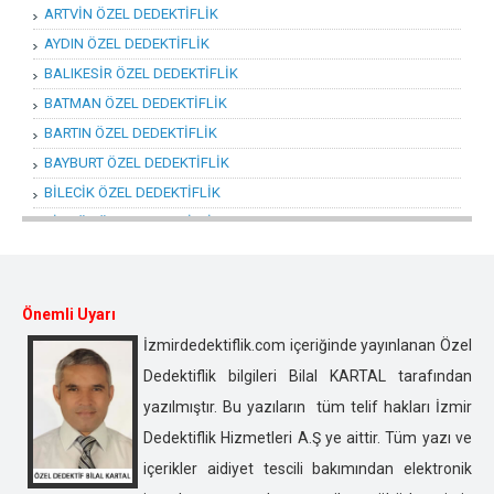
ARTVİN ÖZEL DEDEKTİFLİK
AYDIN ÖZEL DEDEKTİFLİK
BALIKESİR ÖZEL DEDEKTİFLİK
BATMAN ÖZEL DEDEKTİFLİK
BARTIN ÖZEL DEDEKTİFLİK
BAYBURT ÖZEL DEDEKTİFLİK
BİLECİK ÖZEL DEDEKTİFLİK
BİNGÖL ÖZEL DEDEKTİFLİK
BİTLİS ÖZEL DEDEKTİFLİK
BOLU ÖZEL DEDEKTİFLİK
BURDUR ÖZEL DEDEKTİFLİK
Önemli Uyarı
BURSA ÖZEL DEDEKTİFLİK
İzmirdedektiflik.com içeriğinde yayınlanan Özel
ÇANAKKALE ÖZEL DEDEKTİFLİK
Dedektiflik bilgileri Bilal KARTAL tarafından
ÇANKIRI ÖZEL DEDEKTİFLİK
yazılmıştır. Bu yazıların tüm telif hakları İzmir
ÇORUM ÖZEL DEDEKTİFLİK
Dedektiflik Hizmetleri A.Ş ye aittir. Tüm yazı ve
DENİZLİ ÖZEL DEDEKTİFLİK
içerikler aidiyet tescili bakımından elektronik
DİYARBAKIR ÖZEL DEDEKTİFLİK