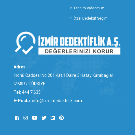
TUNCELİ ÖZEL DEDEKTİFLİK
Tanıtım Videomuz
UŞAK ÖZEL DEDEKTİFLİK
VAN ÖZEL DEDEKTİFLİK
Özel Dedektif Seçimi
YALOVA ÖZEL DEDEKTİFLİK
YOZGAT ÖZEL DEDEKTİFLİK
ZONGULDAK ÖZEL DEDEKTİFLİK
ALİAĞA ÖZEL DEDEKTİFLİK
BALÇOVA ÖZEL DEDEKTİFLİK
BAYINDIR ÖZEL DEDEKTİFLİK
Adres
BAYRAKLI ÖZEL DEDEKTİFLİK
İnönü Caddesi No.201 Kat.1 Daire.3 Hatay Karabağlar
BERGAMA ÖZEL DEDEKTİFLİK
İZMİR / TÜRKİYE
BEYDAĞ ÖZEL DEDEKTİFLİK
Tel:
444 7 635
BORNOVA ÖZEL DEDEKTİFLİK
E-Posta:
info@izmirdedektiflik.com
BUCA ÖZEL DEDEKTİFLİK
ÇEŞME ÖZEL DEDEKTİFLİK
ÇİĞLİ ÖZEL DEDEKTİFLİK
DİKİLİ ÖZEL DEDEKTİFLİK