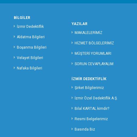
MERSİN ÖZEL DEDEKTİFLİK
MARDİN ÖZEL DEDEKTİFLİK
BİLGİLER
MUĞLA ÖZEL DEDEKTİFLİK
YAZILAR
İzmir Dedektiflik
MUŞ ÖZEL DEDEKTİFLİK
MAKALELERİMİZ
Aldatma Bilgileri
NEVŞEHİR ÖZEL DEDEKTİFLİK
HİZMET BÖLGELERİMİZ
Boşanma Bilgileri
NİĞDE ÖZEL DEDEKTİFLİK
MÜŞTERİ YORUMLARI
ORDU ÖZEL DEDEKTİFLİK
Velayet Bilgileri
SORUN CEVAPLAYALIM
OSMANİYE ÖZEL DEDEKTİFLİK
Nafaka Bilgileri
RİZE ÖZEL DEDEKTİFLİK
İZMİR DEDEKTİFLİK
SAKARYA ÖZEL DEDEKTİFLİK
Şirket Bilgilerimiz
SAMSUN ÖZEL DEDEKTİFLİK
SİİRT ÖZEL DEDEKTİFLİK
İzmir Özel Dedektiflik A.Ş.
SİNOP ÖZEL DEDEKTİF
Bilal KARTAL kimdir?
SİVAS ÖZEL DEDEKTİFLİK
Resmi Belgelerimiz
ŞANLIURFA ÖZEL DEDEKTİFLİK
Basında Biz
ŞIRNAK ÖZEL DEDEKTİFLİK