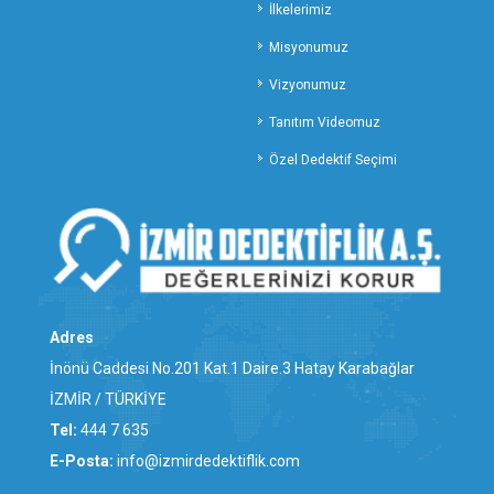
TEKİRDAĞ ÖZEL DEDEKTİFLİK
İlkelerimiz
TOKAT ÖZEL DEDEKTİFLİK
Misyonumuz
TRABZON ÖZEL DEDEKTİFLİK
Vizyonumuz
TUNCELİ ÖZEL DEDEKTİFLİK
Tanıtım Videomuz
UŞAK ÖZEL DEDEKTİFLİK
VAN ÖZEL DEDEKTİFLİK
Özel Dedektif Seçimi
YALOVA ÖZEL DEDEKTİFLİK
YOZGAT ÖZEL DEDEKTİFLİK
ZONGULDAK ÖZEL DEDEKTİFLİK
ALİAĞA ÖZEL DEDEKTİFLİK
BALÇOVA ÖZEL DEDEKTİFLİK
BAYINDIR ÖZEL DEDEKTİFLİK
Adres
BAYRAKLI ÖZEL DEDEKTİFLİK
İnönü Caddesi No.201 Kat.1 Daire.3 Hatay Karabağlar
BERGAMA ÖZEL DEDEKTİFLİK
İZMİR / TÜRKİYE
BEYDAĞ ÖZEL DEDEKTİFLİK
Tel:
444 7 635
BORNOVA ÖZEL DEDEKTİFLİK
E-Posta:
info@izmirdedektiflik.com
BUCA ÖZEL DEDEKTİFLİK