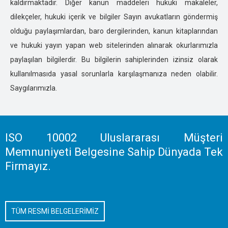
kaldırmaktadır. Diğer kanun maddeleri hukuki makaleler,
İSTANBUL ÖZEL DEDEKTİFLİK
dilekçeler, hukuki içerik ve bilgiler Sayın avukatların göndermiş
İZMİR ÖZEL DEDEKTİFLİK
olduğu paylaşımlardan, baro dergilerinden, kanun kitaplarından
KARS ÖZEL DEDEKTİFLİK
ve hukuki yayın yapan web sitelerinden alınarak okurlarımızla
KASTOMONU ÖZEL DEDEKTİFLİK
paylaşılan bilgilerdir. Bu bilgilerin sahiplerinden izinsiz olarak
KARAMAN ÖZEL DEDEKTİFLİK
kullanılmasıda yasal sorunlarla karşılaşmanıza neden olabilir.
KARABÜK ÖZEL DEDEKTİFLİK
Saygılarımızla.
KAHRAMANMARAŞ ÖZEL DEDEKTİFLİK
KAYSERİ ÖZEL DEDEKTİFLİK
KIRIKKALE ÖZEL DEDEKTİFLİK
KIRKLARELİ ÖZEL DEDEKTİFLİK
ISO 10002 Uluslararası Müşteri
KIRŞEHİR ÖZEL DEDEKTİFLİK
Memnuniyeti Belgesine Sahip Dünyada Tek
KOCAELİ ÖZEL DEDEKTİFLİK
Firmayız.
KİLİS ÖZEL DEDEKTİFLİK
KONYA ÖZEL DEDEKTİFLİK
KÜTAHYA ÖZEL DEDEKTİFLİK
TÜM RESMİ BELGELERİMİZ
MALATYA ÖZEL DEDEKTİFLİK
MANİSA ÖZEL DEDEKTİFLİK