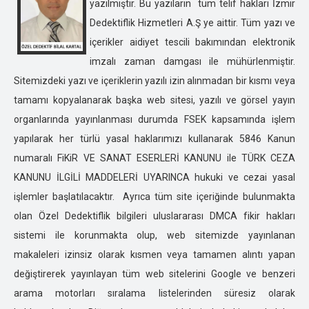
yazılmıştır. Bu yazıların tüm telif hakları İzmir
ÇORUM ÖZEL DEDEKTİFLİK
Dedektiflik Hizmetleri A.Ş ye aittir. Tüm yazı ve
DENİZLİ ÖZEL DEDEKTİFLİK
içerikler aidiyet tescili bakımından elektronik
DİYARBAKIR ÖZEL DEDEKTİFLİK
imzalı zaman damgası ile mühürlenmiştir.
DÜZCE ÖZEL DEDEKTİFLİK
Sitemizdeki yazı ve içeriklerin yazılı izin alınmadan bir kısmı veya
EDİRNE ÖZEL DEDEKTİFLİK
tamamı kopyalanarak başka web sitesi, yazılı ve görsel yayın
ELAZIĞ ÖZEL DEDEKTİFLİK
organlarında yayınlanması durumda FSEK kapsamında işlem
ERZİNCAN ÖZEL DEDEKTİFLİK
yapılarak her türlü yasal haklarımızı kullanarak 5846 Kanun
ERZURUM ÖZEL DEDEKTİFLİK
numaralı FiKiR VE SANAT ESERLERİ KANUNU ile TÜRK CEZA
ESKİŞEHİR ÖZEL DEDEKTİFLİK
KANUNU İLGİLİ MADDELERİ UYARINCA hukuki ve cezai yasal
GAZİANTEP ÖZEL DEDEKTİFLİK
işlemler başlatılacaktır. Ayrıca tüm site içeriğinde bulunmakta
GİRESUN ÖZEL DEDEKTİFLİK
olan Özel Dedektiflik bilgileri uluslararası DMCA fikir hakları
GÜMÜŞHANE ÖZEL DEDEKTİFLİK
sistemi ile korunmakta olup, web sitemizde yayınlanan
HAKKARİ ÖZEL DEDEKTİFLİK
makaleleri izinsiz olarak kısmen veya tamamen alıntı yapan
HATAY ÖZEL DEDEKTİFLİK
değiştirerek yayınlayan tüm web sitelerini Google ve benzeri
ISPARTA ÖZEL DEDEKTİFLİK
arama motorları sıralama listelerinden süresiz olarak
IĞDIR ÖZEL DEDEKTİFLİK