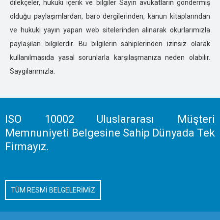
dilekçeler, hukuki içerik ve bilgiler Sayın avukatların göndermiş
İZMİR ÖZEL DEDEKTİFLİK
olduğu paylaşımlardan, baro dergilerinden, kanun kitaplarından
KARS ÖZEL DEDEKTİFLİK
ve hukuki yayın yapan web sitelerinden alınarak okurlarımızla
KASTOMONU ÖZEL DEDEKTİFLİK
paylaşılan bilgilerdir. Bu bilgilerin sahiplerinden izinsiz olarak
KARAMAN ÖZEL DEDEKTİFLİK
kullanılmasıda yasal sorunlarla karşılaşmanıza neden olabilir.
KARABÜK ÖZEL DEDEKTİFLİK
Saygılarımızla.
KAHRAMANMARAŞ ÖZEL DEDEKTİFLİK
KAYSERİ ÖZEL DEDEKTİFLİK
KIRIKKALE ÖZEL DEDEKTİFLİK
KIRKLARELİ ÖZEL DEDEKTİFLİK
ISO 10002 Uluslararası Müşteri
KIRŞEHİR ÖZEL DEDEKTİFLİK
Memnuniyeti Belgesine Sahip Dünyada Tek
KOCAELİ ÖZEL DEDEKTİFLİK
Firmayız.
KİLİS ÖZEL DEDEKTİFLİK
KONYA ÖZEL DEDEKTİFLİK
KÜTAHYA ÖZEL DEDEKTİFLİK
TÜM RESMİ BELGELERİMİZ
MALATYA ÖZEL DEDEKTİFLİK
MANİSA ÖZEL DEDEKTİFLİK
MERSİN ÖZEL DEDEKTİFLİK