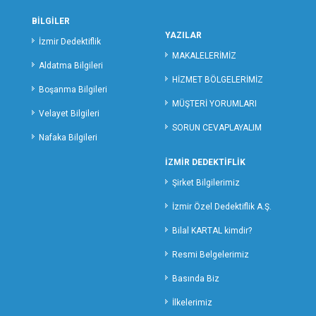
MARDİN ÖZEL DEDEKTİFLİK
BİLGİLER
MUĞLA ÖZEL DEDEKTİFLİK
YAZILAR
İzmir Dedektiflik
MUŞ ÖZEL DEDEKTİFLİK
MAKALELERİMİZ
Aldatma Bilgileri
NEVŞEHİR ÖZEL DEDEKTİFLİK
HİZMET BÖLGELERİMİZ
Boşanma Bilgileri
NİĞDE ÖZEL DEDEKTİFLİK
MÜŞTERİ YORUMLARI
ORDU ÖZEL DEDEKTİFLİK
Velayet Bilgileri
SORUN CEVAPLAYALIM
OSMANİYE ÖZEL DEDEKTİFLİK
Nafaka Bilgileri
RİZE ÖZEL DEDEKTİFLİK
İZMİR DEDEKTİFLİK
SAKARYA ÖZEL DEDEKTİFLİK
Şirket Bilgilerimiz
SAMSUN ÖZEL DEDEKTİFLİK
SİİRT ÖZEL DEDEKTİFLİK
İzmir Özel Dedektiflik A.Ş.
SİNOP ÖZEL DEDEKTİF
Bilal KARTAL kimdir?
SİVAS ÖZEL DEDEKTİFLİK
Resmi Belgelerimiz
ŞANLIURFA ÖZEL DEDEKTİFLİK
Basında Biz
ŞIRNAK ÖZEL DEDEKTİFLİK
TEKİRDAĞ ÖZEL DEDEKTİFLİK
İlkelerimiz