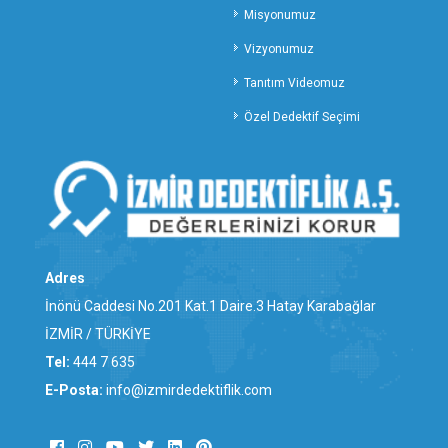
TOKAT ÖZEL DEDEKTİFLİK
Misyonumuz
TRABZON ÖZEL DEDEKTİFLİK
Vizyonumuz
TUNCELİ ÖZEL DEDEKTİFLİK
Tanıtım Videomuz
UŞAK ÖZEL DEDEKTİFLİK
VAN ÖZEL DEDEKTİFLİK
Özel Dedektif Seçimi
YALOVA ÖZEL DEDEKTİFLİK
YOZGAT ÖZEL DEDEKTİFLİK
ZONGULDAK ÖZEL DEDEKTİFLİK
ALİAĞA ÖZEL DEDEKTİFLİK
BALÇOVA ÖZEL DEDEKTİFLİK
BAYINDIR ÖZEL DEDEKTİFLİK
Adres
BAYRAKLI ÖZEL DEDEKTİFLİK
İnönü Caddesi No.201 Kat.1 Daire.3 Hatay Karabağlar
BERGAMA ÖZEL DEDEKTİFLİK
İZMİR / TÜRKİYE
BEYDAĞ ÖZEL DEDEKTİFLİK
Tel:
444 7 635
BORNOVA ÖZEL DEDEKTİFLİK
E-Posta:
info@izmirdedektiflik.com
BUCA ÖZEL DEDEKTİFLİK
ÇEŞME ÖZEL DEDEKTİFLİK