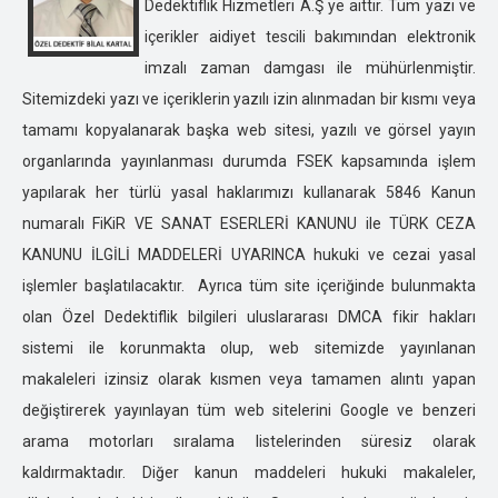
Dedektiflik Hizmetleri A.Ş ye aittir. Tüm yazı ve
DENİZLİ ÖZEL DEDEKTİFLİK
içerikler aidiyet tescili bakımından elektronik
DİYARBAKIR ÖZEL DEDEKTİFLİK
imzalı zaman damgası ile mühürlenmiştir.
DÜZCE ÖZEL DEDEKTİFLİK
Sitemizdeki yazı ve içeriklerin yazılı izin alınmadan bir kısmı veya
EDİRNE ÖZEL DEDEKTİFLİK
tamamı kopyalanarak başka web sitesi, yazılı ve görsel yayın
ELAZIĞ ÖZEL DEDEKTİFLİK
organlarında yayınlanması durumda FSEK kapsamında işlem
ERZİNCAN ÖZEL DEDEKTİFLİK
yapılarak her türlü yasal haklarımızı kullanarak 5846 Kanun
ERZURUM ÖZEL DEDEKTİFLİK
numaralı FiKiR VE SANAT ESERLERİ KANUNU ile TÜRK CEZA
ESKİŞEHİR ÖZEL DEDEKTİFLİK
KANUNU İLGİLİ MADDELERİ UYARINCA hukuki ve cezai yasal
GAZİANTEP ÖZEL DEDEKTİFLİK
işlemler başlatılacaktır. Ayrıca tüm site içeriğinde bulunmakta
GİRESUN ÖZEL DEDEKTİFLİK
olan Özel Dedektiflik bilgileri uluslararası DMCA fikir hakları
GÜMÜŞHANE ÖZEL DEDEKTİFLİK
sistemi ile korunmakta olup, web sitemizde yayınlanan
HAKKARİ ÖZEL DEDEKTİFLİK
makaleleri izinsiz olarak kısmen veya tamamen alıntı yapan
HATAY ÖZEL DEDEKTİFLİK
değiştirerek yayınlayan tüm web sitelerini Google ve benzeri
ISPARTA ÖZEL DEDEKTİFLİK
arama motorları sıralama listelerinden süresiz olarak
IĞDIR ÖZEL DEDEKTİFLİK
kaldırmaktadır. Diğer kanun maddeleri hukuki makaleler,
İSTANBUL ÖZEL DEDEKTİFLİK