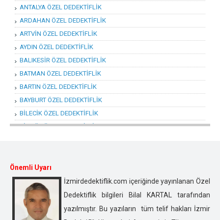
ANTALYA ÖZEL DEDEKTİFLİK
ARDAHAN ÖZEL DEDEKTİFLİK
ARTVİN ÖZEL DEDEKTİFLİK
AYDIN ÖZEL DEDEKTİFLİK
BALIKESİR ÖZEL DEDEKTİFLİK
BATMAN ÖZEL DEDEKTİFLİK
BARTIN ÖZEL DEDEKTİFLİK
BAYBURT ÖZEL DEDEKTİFLİK
BİLECİK ÖZEL DEDEKTİFLİK
BİNGÖL ÖZEL DEDEKTİFLİK
BİTLİS ÖZEL DEDEKTİFLİK
BOLU ÖZEL DEDEKTİFLİK
BURDUR ÖZEL DEDEKTİFLİK
Önemli Uyarı
BURSA ÖZEL DEDEKTİFLİK
İzmirdedektiflik.com içeriğinde yayınlanan Özel
ÇANAKKALE ÖZEL DEDEKTİFLİK
Dedektiflik bilgileri Bilal KARTAL tarafından
ÇANKIRI ÖZEL DEDEKTİFLİK
yazılmıştır. Bu yazıların tüm telif hakları İzmir
ÇORUM ÖZEL DEDEKTİFLİK