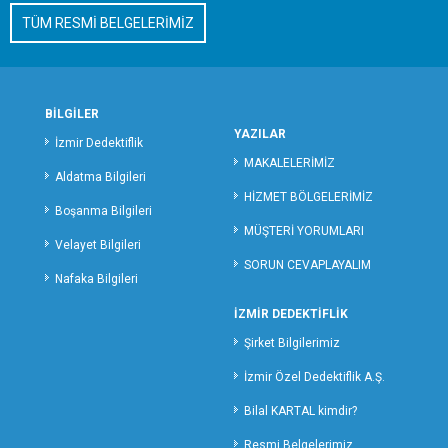
TÜM RESMİ BELGELERİMİZ
MALATYA ÖZEL DEDEKTİFLİK
MANİSA ÖZEL DEDEKTİFLİK
MERSİN ÖZEL DEDEKTİFLİK
MARDİN ÖZEL DEDEKTİFLİK
BİLGİLER
MUĞLA ÖZEL DEDEKTİFLİK
YAZILAR
İzmir Dedektiflik
MUŞ ÖZEL DEDEKTİFLİK
MAKALELERİMİZ
Aldatma Bilgileri
NEVŞEHİR ÖZEL DEDEKTİFLİK
HİZMET BÖLGELERİMİZ
Boşanma Bilgileri
NİĞDE ÖZEL DEDEKTİFLİK
MÜŞTERİ YORUMLARI
ORDU ÖZEL DEDEKTİFLİK
Velayet Bilgileri
SORUN CEVAPLAYALIM
OSMANİYE ÖZEL DEDEKTİFLİK
Nafaka Bilgileri
RİZE ÖZEL DEDEKTİFLİK
İZMİR DEDEKTİFLİK
SAKARYA ÖZEL DEDEKTİFLİK
Şirket Bilgilerimiz
SAMSUN ÖZEL DEDEKTİFLİK
SİİRT ÖZEL DEDEKTİFLİK
İzmir Özel Dedektiflik A.Ş.
SİNOP ÖZEL DEDEKTİF
Bilal KARTAL kimdir?
SİVAS ÖZEL DEDEKTİFLİK
Resmi Belgelerimiz