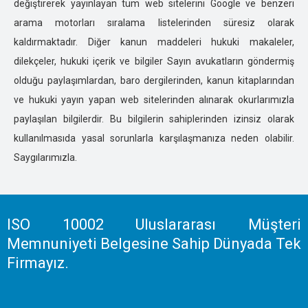
değiştirerek yayınlayan tüm web sitelerini Google ve benzeri
ISPARTA ÖZEL DEDEKTİFLİK
arama motorları sıralama listelerinden süresiz olarak
IĞDIR ÖZEL DEDEKTİFLİK
kaldırmaktadır. Diğer kanun maddeleri hukuki makaleler,
İSTANBUL ÖZEL DEDEKTİFLİK
dilekçeler, hukuki içerik ve bilgiler Sayın avukatların göndermiş
İZMİR ÖZEL DEDEKTİFLİK
olduğu paylaşımlardan, baro dergilerinden, kanun kitaplarından
KARS ÖZEL DEDEKTİFLİK
ve hukuki yayın yapan web sitelerinden alınarak okurlarımızla
KASTOMONU ÖZEL DEDEKTİFLİK
paylaşılan bilgilerdir. Bu bilgilerin sahiplerinden izinsiz olarak
KARAMAN ÖZEL DEDEKTİFLİK
kullanılmasıda yasal sorunlarla karşılaşmanıza neden olabilir.
KARABÜK ÖZEL DEDEKTİFLİK
Saygılarımızla.
KAHRAMANMARAŞ ÖZEL DEDEKTİFLİK
KAYSERİ ÖZEL DEDEKTİFLİK
KIRIKKALE ÖZEL DEDEKTİFLİK
KIRKLARELİ ÖZEL DEDEKTİFLİK
ISO 10002 Uluslararası Müşteri
KIRŞEHİR ÖZEL DEDEKTİFLİK
Memnuniyeti Belgesine Sahip Dünyada Tek
KOCAELİ ÖZEL DEDEKTİFLİK
Firmayız.
KİLİS ÖZEL DEDEKTİFLİK
KONYA ÖZEL DEDEKTİFLİK
KÜTAHYA ÖZEL DEDEKTİFLİK