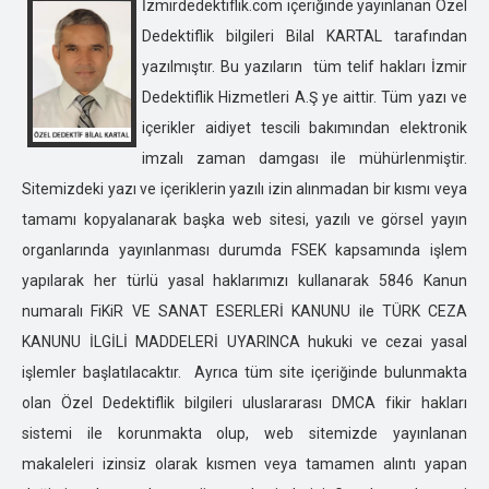
BURSA ÖZEL DEDEKTİFLİK
İzmirdedektiflik.com içeriğinde yayınlanan Özel
ÇANAKKALE ÖZEL DEDEKTİFLİK
Dedektiflik bilgileri Bilal KARTAL tarafından
ÇANKIRI ÖZEL DEDEKTİFLİK
yazılmıştır. Bu yazıların tüm telif hakları İzmir
ÇORUM ÖZEL DEDEKTİFLİK
Dedektiflik Hizmetleri A.Ş ye aittir. Tüm yazı ve
DENİZLİ ÖZEL DEDEKTİFLİK
içerikler aidiyet tescili bakımından elektronik
DİYARBAKIR ÖZEL DEDEKTİFLİK
imzalı zaman damgası ile mühürlenmiştir.
DÜZCE ÖZEL DEDEKTİFLİK
Sitemizdeki yazı ve içeriklerin yazılı izin alınmadan bir kısmı veya
EDİRNE ÖZEL DEDEKTİFLİK
tamamı kopyalanarak başka web sitesi, yazılı ve görsel yayın
ELAZIĞ ÖZEL DEDEKTİFLİK
organlarında yayınlanması durumda FSEK kapsamında işlem
ERZİNCAN ÖZEL DEDEKTİFLİK
yapılarak her türlü yasal haklarımızı kullanarak 5846 Kanun
ERZURUM ÖZEL DEDEKTİFLİK
numaralı FiKiR VE SANAT ESERLERİ KANUNU ile TÜRK CEZA
ESKİŞEHİR ÖZEL DEDEKTİFLİK
KANUNU İLGİLİ MADDELERİ UYARINCA hukuki ve cezai yasal
GAZİANTEP ÖZEL DEDEKTİFLİK
işlemler başlatılacaktır. Ayrıca tüm site içeriğinde bulunmakta
GİRESUN ÖZEL DEDEKTİFLİK
olan Özel Dedektiflik bilgileri uluslararası DMCA fikir hakları
GÜMÜŞHANE ÖZEL DEDEKTİFLİK
sistemi ile korunmakta olup, web sitemizde yayınlanan
HAKKARİ ÖZEL DEDEKTİFLİK
makaleleri izinsiz olarak kısmen veya tamamen alıntı yapan
HATAY ÖZEL DEDEKTİFLİK