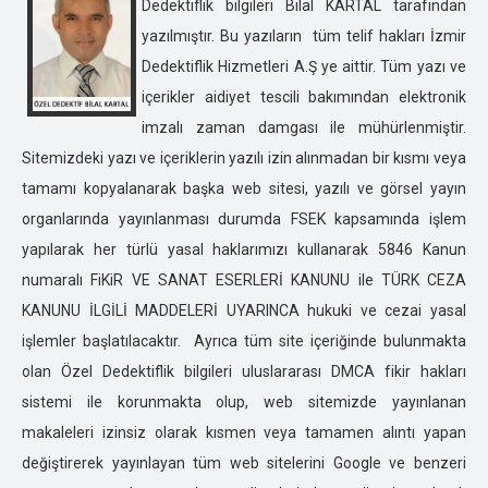
ÇANAKKALE ÖZEL DEDEKTİFLİK
Dedektiflik bilgileri Bilal KARTAL tarafından
ÇANKIRI ÖZEL DEDEKTİFLİK
yazılmıştır. Bu yazıların tüm telif hakları İzmir
ÇORUM ÖZEL DEDEKTİFLİK
Dedektiflik Hizmetleri A.Ş ye aittir. Tüm yazı ve
DENİZLİ ÖZEL DEDEKTİFLİK
içerikler aidiyet tescili bakımından elektronik
DİYARBAKIR ÖZEL DEDEKTİFLİK
imzalı zaman damgası ile mühürlenmiştir.
DÜZCE ÖZEL DEDEKTİFLİK
Sitemizdeki yazı ve içeriklerin yazılı izin alınmadan bir kısmı veya
EDİRNE ÖZEL DEDEKTİFLİK
tamamı kopyalanarak başka web sitesi, yazılı ve görsel yayın
ELAZIĞ ÖZEL DEDEKTİFLİK
organlarında yayınlanması durumda FSEK kapsamında işlem
ERZİNCAN ÖZEL DEDEKTİFLİK
yapılarak her türlü yasal haklarımızı kullanarak 5846 Kanun
ERZURUM ÖZEL DEDEKTİFLİK
numaralı FiKiR VE SANAT ESERLERİ KANUNU ile TÜRK CEZA
ESKİŞEHİR ÖZEL DEDEKTİFLİK
KANUNU İLGİLİ MADDELERİ UYARINCA hukuki ve cezai yasal
GAZİANTEP ÖZEL DEDEKTİFLİK
işlemler başlatılacaktır. Ayrıca tüm site içeriğinde bulunmakta
GİRESUN ÖZEL DEDEKTİFLİK
olan Özel Dedektiflik bilgileri uluslararası DMCA fikir hakları
GÜMÜŞHANE ÖZEL DEDEKTİFLİK
sistemi ile korunmakta olup, web sitemizde yayınlanan
HAKKARİ ÖZEL DEDEKTİFLİK
makaleleri izinsiz olarak kısmen veya tamamen alıntı yapan
HATAY ÖZEL DEDEKTİFLİK
değiştirerek yayınlayan tüm web sitelerini Google ve benzeri
ISPARTA ÖZEL DEDEKTİFLİK