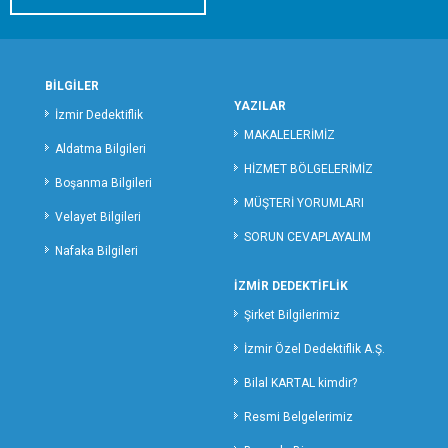
MANİSA ÖZEL DEDEKTİFLİK
MERSİN ÖZEL DEDEKTİFLİK
MARDİN ÖZEL DEDEKTİFLİK
BİLGİLER
MUĞLA ÖZEL DEDEKTİFLİK
YAZILAR
İzmir Dedektiflik
MUŞ ÖZEL DEDEKTİFLİK
MAKALELERİMİZ
Aldatma Bilgileri
NEVŞEHİR ÖZEL DEDEKTİFLİK
HİZMET BÖLGELERİMİZ
Boşanma Bilgileri
NİĞDE ÖZEL DEDEKTİFLİK
MÜŞTERİ YORUMLARI
ORDU ÖZEL DEDEKTİFLİK
Velayet Bilgileri
SORUN CEVAPLAYALIM
OSMANİYE ÖZEL DEDEKTİFLİK
Nafaka Bilgileri
RİZE ÖZEL DEDEKTİFLİK
İZMİR DEDEKTİFLİK
SAKARYA ÖZEL DEDEKTİFLİK
Şirket Bilgilerimiz
SAMSUN ÖZEL DEDEKTİFLİK
SİİRT ÖZEL DEDEKTİFLİK
İzmir Özel Dedektiflik A.Ş.
SİNOP ÖZEL DEDEKTİF
Bilal KARTAL kimdir?
SİVAS ÖZEL DEDEKTİFLİK
Resmi Belgelerimiz
ŞANLIURFA ÖZEL DEDEKTİFLİK