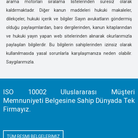
arama motorları sıralama listelerinden süresiz olarak
IĞDIR ÖZEL DEDEKTİFLİK
kaldırmaktadır. Diğer kanun maddeleri hukuki makaleler,
İSTANBUL ÖZEL DEDEKTİFLİK
dilekçeler, hukuki içerik ve bilgiler Sayın avukatların göndermiş
İZMİR ÖZEL DEDEKTİFLİK
olduğu paylaşımlardan, baro dergilerinden, kanun kitaplarından
KARS ÖZEL DEDEKTİFLİK
ve hukuki yayın yapan web sitelerinden alınarak okurlarımızla
KASTOMONU ÖZEL DEDEKTİFLİK
paylaşılan bilgilerdir. Bu bilgilerin sahiplerinden izinsiz olarak
KARAMAN ÖZEL DEDEKTİFLİK
kullanılmasıda yasal sorunlarla karşılaşmanıza neden olabilir.
KARABÜK ÖZEL DEDEKTİFLİK
Saygılarımızla.
KAHRAMANMARAŞ ÖZEL DEDEKTİFLİK
KAYSERİ ÖZEL DEDEKTİFLİK
KIRIKKALE ÖZEL DEDEKTİFLİK
KIRKLARELİ ÖZEL DEDEKTİFLİK
ISO 10002 Uluslararası Müşteri
KIRŞEHİR ÖZEL DEDEKTİFLİK
Memnuniyeti Belgesine Sahip Dünyada Tek
KOCAELİ ÖZEL DEDEKTİFLİK
Firmayız.
KİLİS ÖZEL DEDEKTİFLİK
KONYA ÖZEL DEDEKTİFLİK
KÜTAHYA ÖZEL DEDEKTİFLİK
TÜM RESMİ BELGELERİMİZ
MALATYA ÖZEL DEDEKTİFLİK